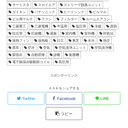
サーミスタ
スカイエア
ストリーマ脱臭ユニット
ダイキン
パナソニック
ヒートシンク
ビルマル
ビル用マルチ
ファン
フィルター
ルームエアコン
三菱重工
三菱電機
中温用
低圧用
冷媒
原因
吐出管
圧縮機
基板
室内機
室外機
対処法
放熱フィン
放熱板
日立
東芝
水冷
熱交
異常
空冷
空気
空気清浄ユニット
空気清浄機
膨張弁
自動昇降
診断
集塵機
電子膨張弁駆動部コイル
高圧用
スポンサーリンク
ＡＳＫをシェアする
Twitter
Facebook
LINE
コピー