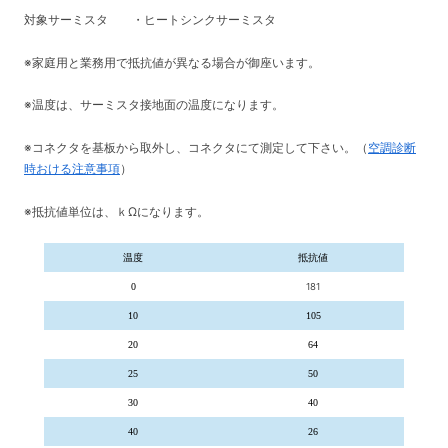
対象サーミスタ ・ヒートシンクサーミスタ
※家庭用と業務用で抵抗値が異なる場合が御座います。
※温度は、サーミスタ接地面の温度になります。
※コネクタを基板から取外し、コネクタにて測定して下さい。（
空調診断
時おける注意事項
）
※抵抗値単位は、ｋΩになります。
温度
抵抗値
0
181
10
105
20
64
25
50
30
40
40
26