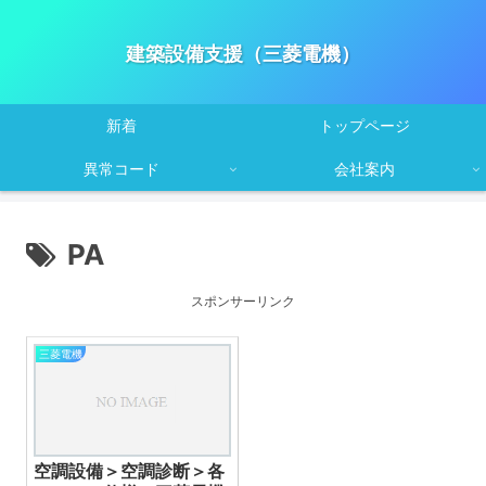
建築設備支援（三菱電機）
新着
トップページ
異常コード
会社案内
PA
スポンサーリンク
三菱電機
空調設備＞空調診断＞各